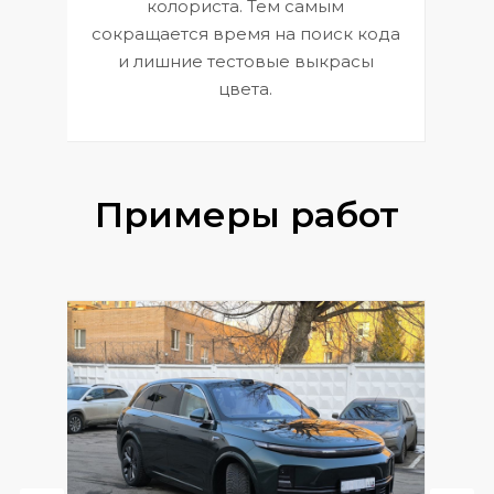
 и
В
колориста. Тем самым
сокращается время на поиск кода
и лишние тестовые выкрасы
цвета.
Примеры работ