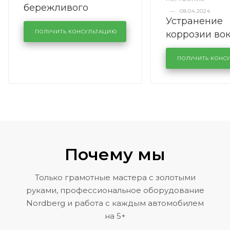
бережливого
—
08.04.2024
Устранение
производства в
коррозии во
кузовном сервисе
ПОЛУЧИТЬ КОНСУЛЬТАЦИЮ
лобового сте
KUTUZOVV
районе задн
ПОЛУЧИТЬ КОНС
Volkswagen 
Почему мы
Только грамотные мастера с золотыми
руками, профессиональное оборудование
Nordberg и работа с каждым автомобилем
на 5+