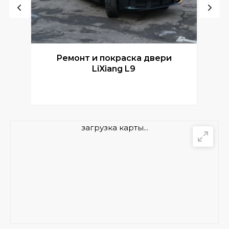
Ремонт и покраска двери
Р
LiXiang L9
загрузка карты...