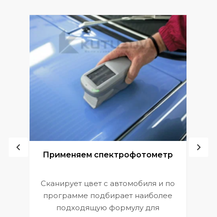
ой
Применяем спектрофотометр
Сканирует цвет с автомобиля и по
П
программе подбирает наиболее
к
э
подходящую формулу для