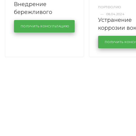
Внедрение
ПОРТФОЛИО
бережливого
—
08.04.2024
Устранение
производства в
коррозии во
кузовном сервисе
ПОЛУЧИТЬ КОНСУЛЬТАЦИЮ
лобового сте
KUTUZOVV
районе задн
ПОЛУЧИТЬ КОНС
Volkswagen 