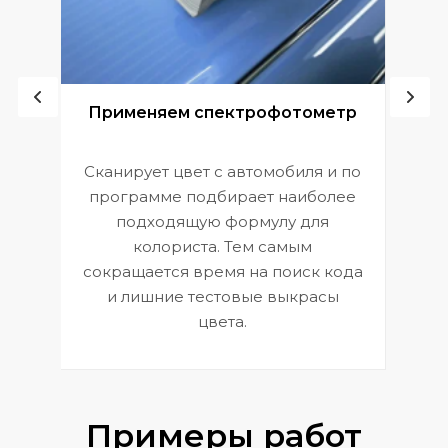
ой
Применяем спектрофотометр
Сканирует цвет с автомобиля и по
П
программе подбирает наиболее
к
э
подходящую формулу для
 и
В
колориста. Тем самым
сокращается время на поиск кода
и лишние тестовые выкрасы
цвета.
Примеры работ