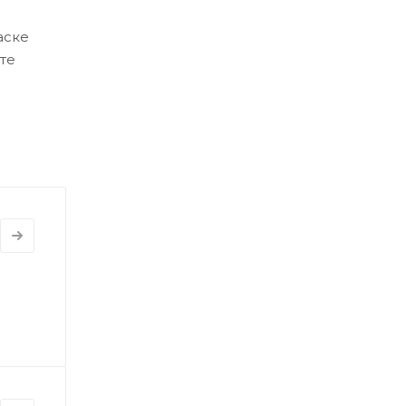
аске
те