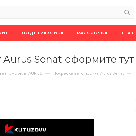
ОНТ
ПОДСТРАХОВКА
РАССРОЧКА
АК
 Aurus Senat оформите тут
—
—
а автомобиля AURUS
Покраска автомобиля Aurus Senat