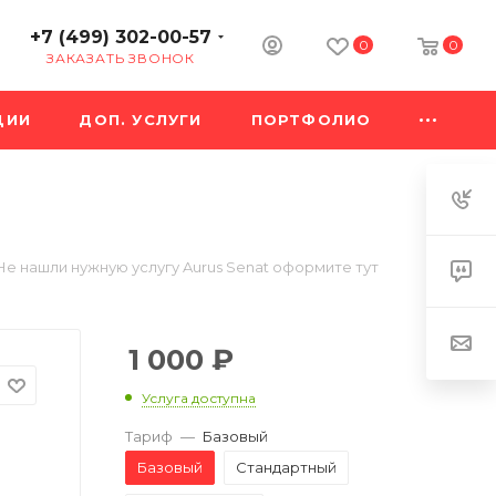
+7 (499) 302-00-57
0
0
ЗАКАЗАТЬ ЗВОНОК
ЦИИ
ДОП. УСЛУГИ
ПОРТФОЛИО
Не нашли нужную услугу Aurus Senat оформите тут
1 000
₽
Услуга доступна
Тариф
—
Базовый
Базовый
Стандартный