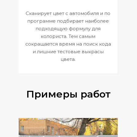
Сканирует цвет с автомобиля и по
П
программе подбирает наиболее
к
э
подходящую формулу для
 и
В
колориста. Тем самым
сокращается время на поиск кода
и лишние тестовые выкрасы
цвета.
Примеры работ