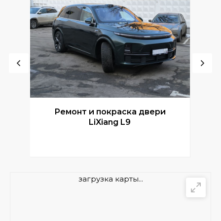
Ремонт и покраска двери
Р
LiXiang L9
загрузка карты...