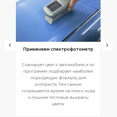
ой
Применяем спектрофотометр
Сканирует цвет с автомобиля и по
П
программе подбирает наиболее
к
э
подходящую формулу для
 и
В
колориста. Тем самым
сокращается время на поиск кода
и лишние тестовые выкрасы
цвета.