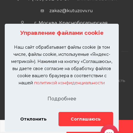
zakaz@kutuzovv.ru
г. Москва, Краснобогатырская
улица, 89, стр. 1.
Управление файлами cookie
Наш сайт обрабатывает файлы cookie (в том
числе, файлы cookie, используемые «Яндекс-
метрикой»). Нажимая на кнопку «Соглашаюсь»,
вы даете свое согласие на обработку файлов
2026 © KUTUZOVV | Кузовной ремонт и покраска
cookie вашего браузера в соответствии с
автомобилей. Вся информация на сайте – собственность
нашей
политикой конфиденциальности
ООО "КУТУЗОВВ"
Публикация информации с сайта KUTUZOVV.RU без
Подробнее
разрешения запрещена. Все права защищены.
Почта: zakaz@kutuzovv.ru
Телефон: 8(499)-302-00-57
Отклонить
Соглашаюсь
ДОБАВИТЬ УСЛУГУ