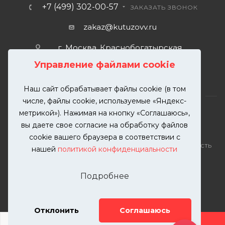
+7 (499) 302-00-57
ЗАКАЗАТЬ ЗВОНОК
zakaz@kutuzovv.ru
г. Москва, Краснобогатырская
улица, 89, стр. 1.
Управление файлами cookie
Наш сайт обрабатывает файлы cookie (в том
числе, файлы cookie, используемые «Яндекс-
метрикой»). Нажимая на кнопку «Соглашаюсь»,
вы даете свое согласие на обработку файлов
2026 © KUTUZOVV | Кузовной ремонт и покраска
cookie вашего браузера в соответствии с
автомобилей. Вся информация на сайте – собственность
нашей
политикой конфиденциальности
ООО "КУТУЗОВВ"
Публикация информации с сайта KUTUZOVV.RU без
Подробнее
разрешения запрещена. Все права защищены.
Почта: zakaz@kutuzovv.ru
Телефон: 8(499)-302-00-57
Отклонить
Соглашаюсь
ДОБАВИТЬ УСЛУГУ