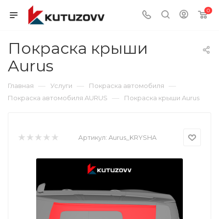
0
Покраска крыши
Aurus
—
—
—
Главная
Услуги
Покраска автомобиля
—
Покраска автомобиля AURUS
Покраска крыши Aurus
Артикул:
Aurus_KRYSHA