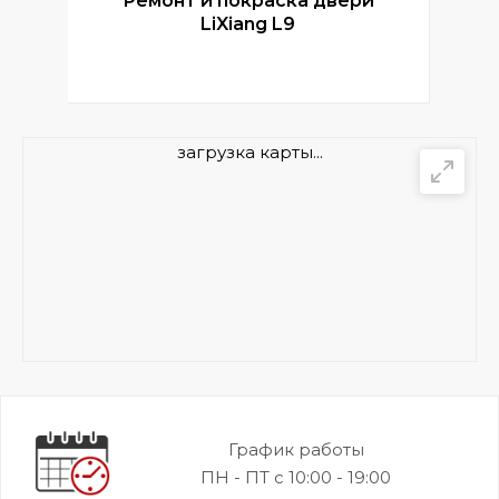
Ремонт и покраска двери
Р
LiXiang L9
загрузка карты...
График работы
ПН - ПТ с 10:00 - 19:00