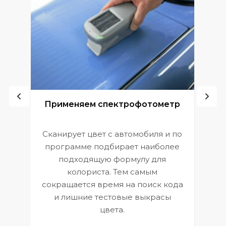
ой
Применяем спектрофотометр
Сканирует цвет с автомобиля и по
П
программе подбирает наиболее
к
э
подходящую формулу для
 и
В
колориста. Тем самым
сокращается время на поиск кода
и лишние тестовые выкрасы
цвета.