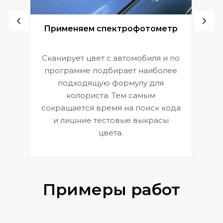
ой
Применяем спектрофотометр
Сканирует цвет с автомобиля и по
П
программе подбирает наиболее
к
э
подходящую формулу для
 и
В
колориста. Тем самым
сокращается время на поиск кода
и лишние тестовые выкрасы
цвета.
Примеры работ