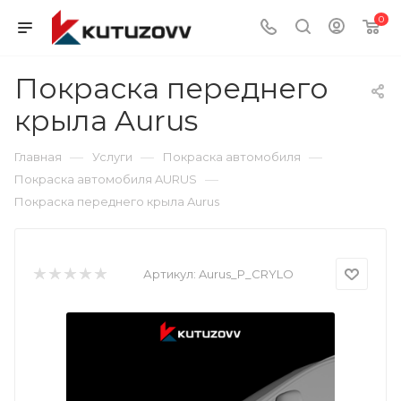
0
Покраска переднего
крыла Aurus
—
—
—
Главная
Услуги
Покраска автомобиля
—
Покраска автомобиля AURUS
Покраска переднего крыла Aurus
Артикул:
Aurus_P_CRYLO