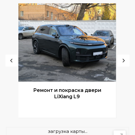
Ремонт и покраска двери
Р
LiXiang L9
загрузка карты...