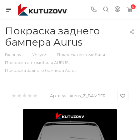
0
Покраска заднего
бампера Aurus
—
—
—
Главная
Услуги
Покраска автомобиля
—
Покраска автомобиля AURUS
Покраска заднего бампера Aurus
Артикул:
Aurus_Z_BAMPER