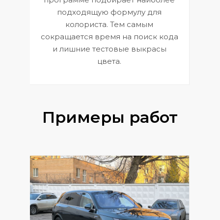
к
э
подходящую формулу для
 и
В
колориста. Тем самым
сокращается время на поиск кода
и лишние тестовые выкрасы
цвета.
Примеры работ