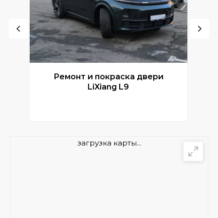
Ремонт и покраска двери
Р
LiXiang L9
загрузка карты...