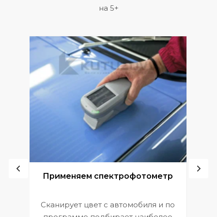
на 5+
ой
Применяем спектрофотометр
Сканирует цвет с автомобиля и по
П
программе подбирает наиболее