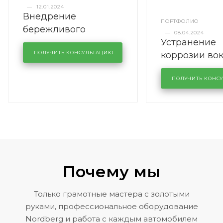
—
12.01.2024
Внедрение
ПОРТФОЛИО
бережливого
—
08.04.2024
Устранение
производства в
коррозии во
кузовном сервисе
ПОЛУЧИТЬ КОНСУЛЬТАЦИЮ
лобового сте
KUTUZOVV
районе задн
ПОЛУЧИТЬ КОНС
Volkswagen 
Почему мы
Только грамотные мастера с золотыми
руками, профессиональное оборудование
Nordberg и работа с каждым автомобилем