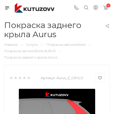
0
Покраска заднего
крыла Aurus
—
—
—
Главная
Услуги
Покраска автомобиля
—
Покраска автомобиля AURUS
Покраска заднего крыла Aurus
Артикул:
Aurus_Z_CRYLO