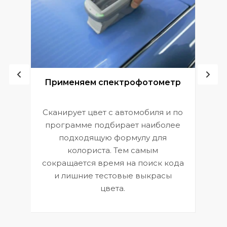
ой
Применяем спектрофотометр
Сканирует цвет с автомобиля и по
П
программе подбирает наиболее
к
э
подходящую формулу для
 и
В
колориста. Тем самым
сокращается время на поиск кода
и лишние тестовые выкрасы
цвета.