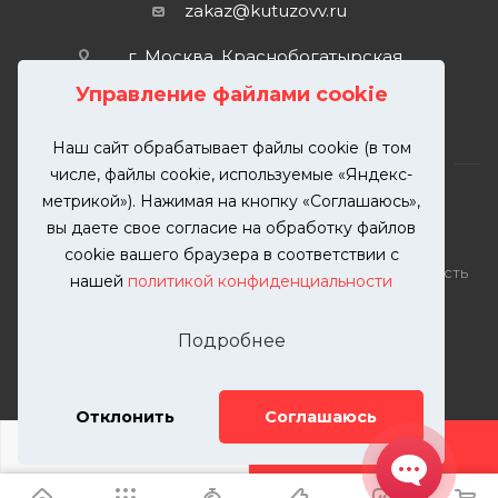
zakaz@kutuzovv.ru
г. Москва, Краснобогатырская
улица, 89, стр. 1.
Управление файлами cookie
Наш сайт обрабатывает файлы cookie (в том
числе, файлы cookie, используемые «Яндекс-
метрикой»). Нажимая на кнопку «Соглашаюсь»,
вы даете свое согласие на обработку файлов
2026 © KUTUZOVV | Кузовной ремонт и покраска
cookie вашего браузера в соответствии с
автомобилей. Вся информация на сайте – собственность
нашей
политикой конфиденциальности
ООО "КУТУЗОВВ"
Публикация информации с сайта KUTUZOVV.RU без
Подробнее
разрешения запрещена. Все права защищены.
Почта: zakaz@kutuzovv.ru
Телефон: 8(499)-302-00-57
Отклонить
Соглашаюсь
ДОБАВИТЬ УСЛУГУ