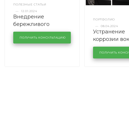
ПОЛЕЗНЫЕ СТАТЬИ
—
12.01.2024
Внедрение
ПОРТФОЛИО
бережливого
—
08.04.2024
Устранение
производства в
коррозии во
кузовном сервисе
ПОЛУЧИТЬ КОНСУЛЬТАЦИЮ
лобового сте
KUTUZOVV
районе задн
ПОЛУЧИТЬ КОНС
Volkswagen 