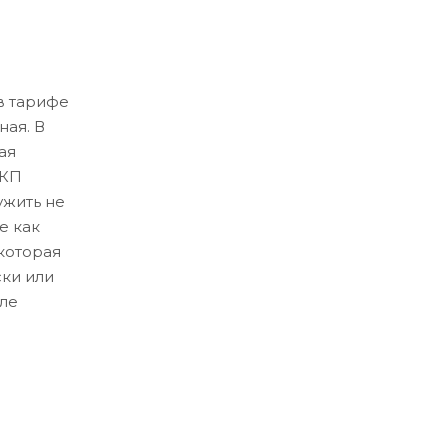
в тарифе
ная. В
ая
ЛКП
ужить не
е как
которая
ски или
ле