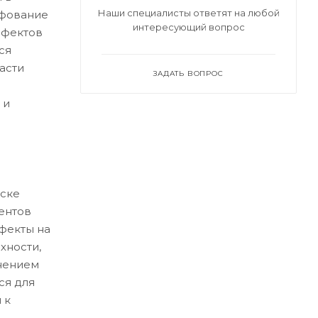
Наши специалисты ответят на любой
ифование
интересующий вопрос
ефектов
ся
асти
ЗАДАТЬ ВОПРОС
 и
ске
ентов
ефекты на
хности,
нением
ся для
 к