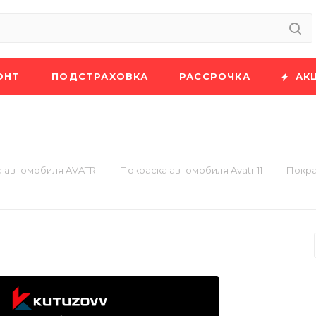
ОНТ
ПОДСТРАХОВКА
РАССРОЧКА
АК
—
—
 автомобиля AVATR
Покраска автомобиля Avatr 11
Покрас