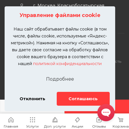
г. Москва, Краснобогатырская
улица, 89, стр. 1.
Управление файлами cookie
Наш сайт обрабатывает файлы cookie (в том
числе, файлы cookie, используемые «Яндекс-
метрикой»). Нажимая на кнопку «Соглашаюсь»,
вы даете свое согласие на обработку файлов
2026 © KUTUZOVV | Кузовной ремонт и покраска
cookie вашего браузера в соответствии с
автомобилей. Вся информация на сайте – собственность
нашей
политикой конфиденциальности
ООО "КУТУЗОВВ"
Публикация информации с сайта KUTUZOVV.RU без
Подробнее
разрешения запрещена. Все права защищены.
Почта: zakaz@kutuzovv.ru
Телефон: 8(499)-302-00-57
Отклонить
Соглашаюсь
ДОБАВИТЬ УСЛУГУ
Главная
Услуги
Доп. услуги
Акции
Отзывы
Корзина