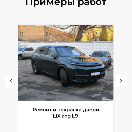
Примеры работ
Ремонт и покраска двери
Р
LiXiang L9