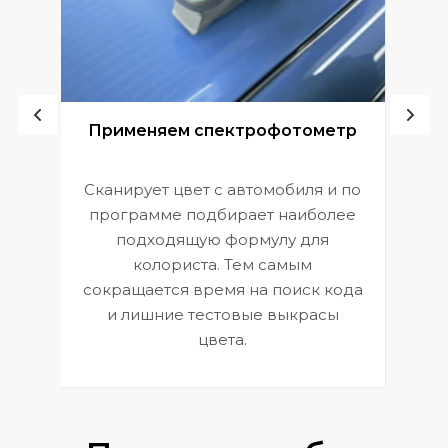
ой
Применяем спектрофотометр
Сканирует цвет с автомобиля и по
П
программе подбирает наиболее
к
э
подходящую формулу для
 и
В
колориста. Тем самым
сокращается время на поиск кода
и лишние тестовые выкрасы
цвета.