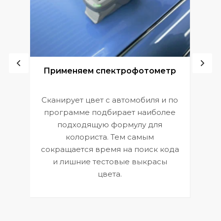
ой
Применяем спектрофотометр
Сканирует цвет с автомобиля и по
П
программе подбирает наиболее
к
э
подходящую формулу для
 и
В
колориста. Тем самым
сокращается время на поиск кода
и лишние тестовые выкрасы
цвета.