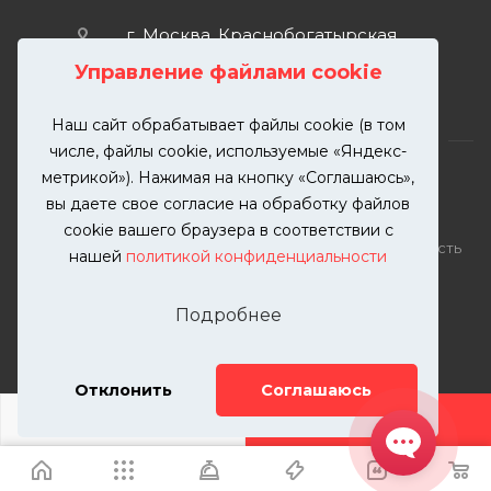
г. Москва, Краснобогатырская
улица, 89, стр. 1.
Управление файлами cookie
Наш сайт обрабатывает файлы cookie (в том
числе, файлы cookie, используемые «Яндекс-
метрикой»). Нажимая на кнопку «Соглашаюсь»,
вы даете свое согласие на обработку файлов
2026 © KUTUZOVV | Кузовной ремонт и покраска
cookie вашего браузера в соответствии с
автомобилей. Вся информация на сайте – собственность
нашей
политикой конфиденциальности
ООО "КУТУЗОВВ"
Публикация информации с сайта KUTUZOVV.RU без
Подробнее
разрешения запрещена. Все права защищены.
Почта: zakaz@kutuzovv.ru
Телефон: 8(499)-302-00-57
Отклонить
Соглашаюсь
ДОБАВИТЬ УСЛУГУ