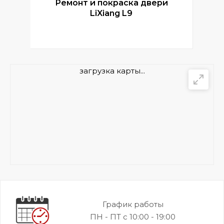
Ремонт и покраска двери
Р
LiXiang L9
загрузка карты...
График работы
ПН - ПТ с 10:00 - 19:00