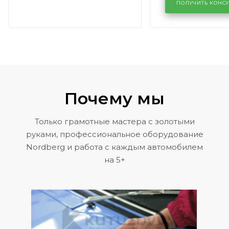
районе задн
ПОЛУЧИТЬ КОНС
Volkswagen 
Почему мы
Только грамотные мастера с золотыми
руками, профессиональное оборудование
Nordberg и работа с каждым автомобилем
на 5+