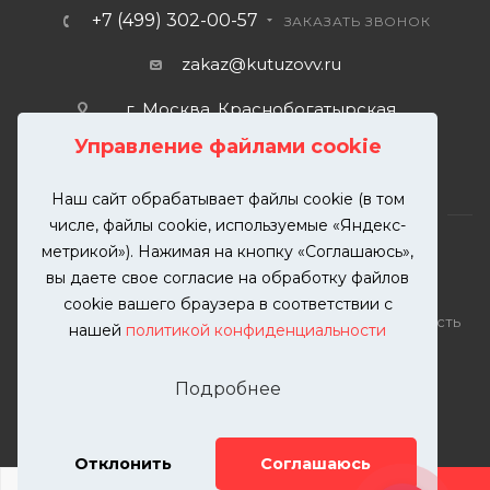
+7 (499) 302-00-57
ЗАКАЗАТЬ ЗВОНОК
zakaz@kutuzovv.ru
г. Москва, Краснобогатырская
улица, 89, стр. 1.
Управление файлами cookie
Наш сайт обрабатывает файлы cookie (в том
числе, файлы cookie, используемые «Яндекс-
метрикой»). Нажимая на кнопку «Соглашаюсь»,
вы даете свое согласие на обработку файлов
2026 © KUTUZOVV | Кузовной ремонт и покраска
cookie вашего браузера в соответствии с
автомобилей. Вся информация на сайте – собственность
нашей
политикой конфиденциальности
ООО "КУТУЗОВВ"
Публикация информации с сайта KUTUZOVV.RU без
Подробнее
разрешения запрещена. Все права защищены.
Почта: zakaz@kutuzovv.ru
Телефон: 8(499)-302-00-57
Отклонить
Соглашаюсь