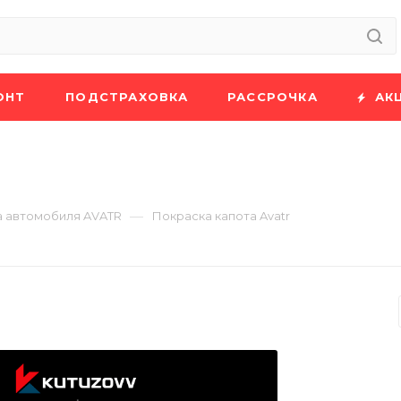
ОНТ
ПОДСТРАХОВКА
РАССРОЧКА
АК
—
 автомобиля AVATR
Покраска капота Avatr