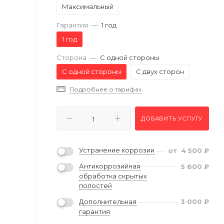
Максимальный
Гарантия
—
1 год
1 год
Сторона
—
С одной стороны
С одной стороны
С двух сторон
Подробнее о тарифах
ДОБАВИТЬ УСЛУГУ
Устранение коррозии
от
4 500
₽
Антикоррозийная
5 600
₽
обработка скрытых
полостей
Дополнительная
3 000
₽
гарантия