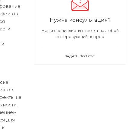
ифование
ефектов
Нужна консультация?
ся
асти
Наши специалисты ответят на любой
интересующий вопрос
 и
ЗАДАТЬ ВОПРОС
ске
ентов
ефекты на
хности,
нением
ся для
 к