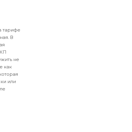
в тарифе
ная. В
ая
ЛКП
ужить не
е как
которая
ски или
ле