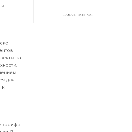
 и
ЗАДАТЬ ВОПРОС
ске
ентов
ефекты на
хности,
нением
ся для
 к
в тарифе
ная. В