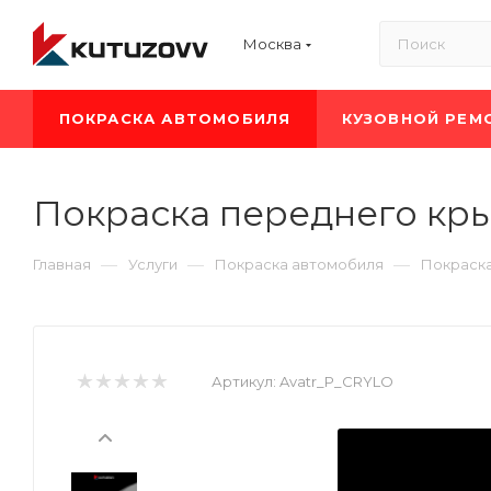
Москва
ПОКРАСКА АВТОМОБИЛЯ
КУЗОВНОЙ РЕМ
Покраска переднего кры
—
—
—
Главная
Услуги
Покраска автомобиля
Покраска
Артикул:
Avatr_P_CRYLO