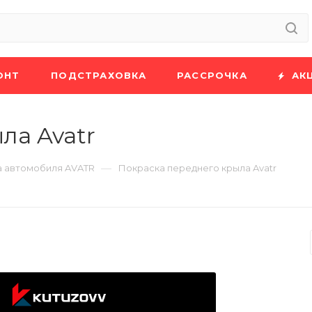
ОНТ
ПОДСТРАХОВКА
РАССРОЧКА
АК
ла Avatr
—
 автомобиля AVATR
Покраска переднего крыла Avatr