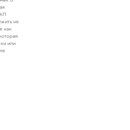
ая
ЛКП
ужить не
е как
которая
ски или
ле