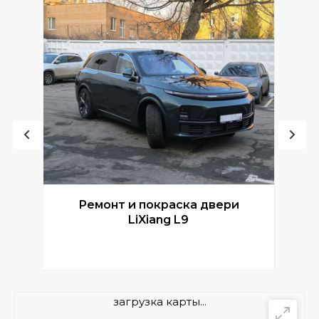
Ремонт и покраска двери
Р
LiXiang L9
загрузка карты...