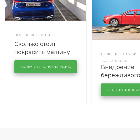
ПОЛЕЗНЫЕ СТАТЬИ
Сколько стоит
покрасить машину
ПОЛЕЗНЫЕ СТАТЬИ
полностью
—
12.01.2024
Внедрение
ПОЛУЧИТЬ КОНСУЛЬТАЦИЮ
бережливог
производств
кузовном се
ПОЛУЧИТЬ КОНС
KUTUZOVV