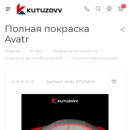
0
Полная покраска
Avatr
—
—
—
Главная
Услуги
Покраска автомобиля
—
Покраска автомобиля AVATR
Полная покраска Avatr
Артикул:
Avatr_POLNAYA