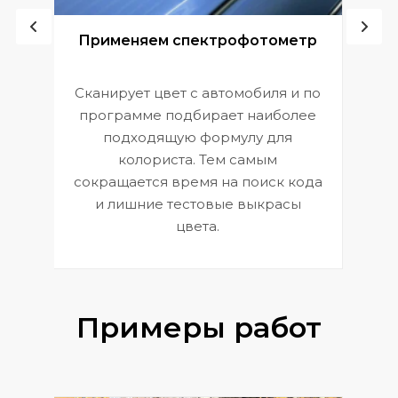
ой
Применяем спектрофотометр
Сканирует цвет с автомобиля и по
П
программе подбирает наиболее
к
э
подходящую формулу для
 и
В
колориста. Тем самым
сокращается время на поиск кода
и лишние тестовые выкрасы
цвета.
Примеры работ