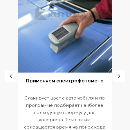
ой
Применяем спектрофотометр
Сканирует цвет с автомобиля и по
П
программе подбирает наиболее
к
э
подходящую формулу для
 и
В
колориста. Тем самым
сокращается время на поиск кода