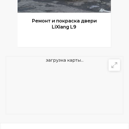
Ремонт и покраска двери
Р
LiXiang L9
загрузка карты...