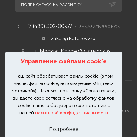
ПОДПИСАТЬСЯ НА РАССЫЛКУ
+7 (499) 302-00-57
ЗАКАЗАТЬ ЗВОНОК
zakaz@kutuzovv.ru
г. Москва, Краснобогатырская
улица, 89, стр. 1.
Управление файлами cookie
Наш сайт обрабатывает файлы cookie (в том
числе, файлы cookie, используемые «Яндекс-
метрикой»). Нажимая на кнопку «Соглашаюсь»,
вы даете свое согласие на обработку файлов
2026 © KUTUZOVV | Кузовной ремонт и покраска
cookie вашего браузера в соответствии с
автомобилей. Вся информация на сайте – собственность
нашей
политикой конфиденциальности
ООО "КУТУЗОВВ"
Публикация информации с сайта KUTUZOVV.RU без
Подробнее
разрешения запрещена. Все права защищены.