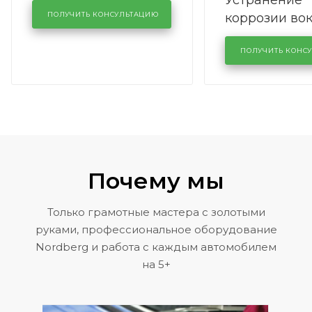
Устранение
производства в
коррозии во
кузовном сервисе
ПОЛУЧИТЬ КОНСУЛЬТАЦИЮ
лобового сте
KUTUZOVV
районе задн
ПОЛУЧИТЬ КОНС
Volkswagen 
Почему мы
Только грамотные мастера с золотыми
руками, профессиональное оборудование
Nordberg и работа с каждым автомобилем
на 5+