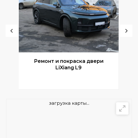
Ремонт и покраска двери
Р
LiXiang L9
загрузка карты...