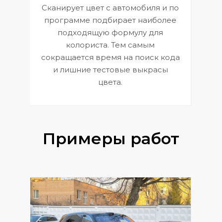
Сканирует цвет с автомобиля и по
П
программе подбирает наиболее
к
э
подходящую формулу для
 и
В
колориста. Тем самым
сокращается время на поиск кода
и лишние тестовые выкрасы
цвета.
Примеры работ