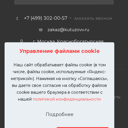
+7 (499) 302-00-57
ЗАКАЗАТЬ ЗВОНОК
zakaz@kutuzovv.ru
г. Москва, Краснобогатырская
улица, 89, стр. 1.
Управление файлами cookie
Наш сайт обрабатывает файлы cookie (в том
числе, файлы cookie, используемые «Яндекс-
метрикой»). Нажимая на кнопку «Соглашаюсь»,
вы даете свое согласие на обработку файлов
2026 © KUTUZOVV | Кузовной ремонт и покраска
cookie вашего браузера в соответствии с
автомобилей. Вся информация на сайте – собственность
нашей
политикой конфиденциальности
ООО "КУТУЗОВВ"
Публикация информации с сайта KUTUZOVV.RU без
Подробнее
разрешения запрещена. Все права защищены.
Почта: zakaz@kutuzovv.ru