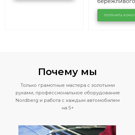
бережливог
производств
кузовном се
ПОЛУЧИТЬ КОНС
KUTUZOVV
Почему мы
Только грамотные мастера с золотыми
руками, профессиональное оборудование
Nordberg и работа с каждым автомобилем
на 5+