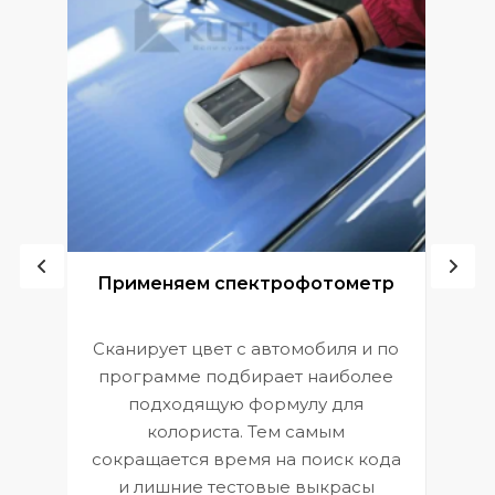
ой
Применяем спектрофотометр
Сканирует цвет с автомобиля и по
П
программе подбирает наиболее
к
э
подходящую формулу для
 и
В
колориста. Тем самым
сокращается время на поиск кода
и лишние тестовые выкрасы