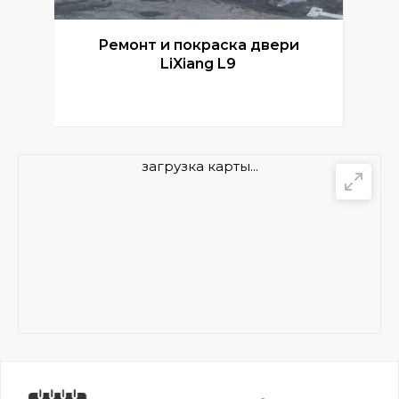
Ремонт и покраска двери
Р
LiXiang L9
загрузка карты...