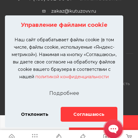
zakaz@kutuzovv.ru
г. Москва, Краснобогатырская
Управление файлами cookie
улица, 89, стр. 1.
Наш сайт обрабатывает файлы cookie (в том
числе, файлы cookie, используемые «Яндекс-
метрикой»). Нажимая на кнопку «Соглашаюсь»,
вы даете свое согласие на обработку файлов
cookie вашего браузера в соответствии с
нашей
политикой конфиденциальности
2026 © KUTUZOVV | Кузовной ремонт и покраска
автомобилей. Вся информация на сайте – собственность
ООО "КУТУЗОВВ"
Подробнее
Публикация информации с сайта KUTUZOVV.RU без
разрешения запрещена. Все права защищены.
Почта: zakaz@kutuzovv.ru
Отклонить
Соглашаюсь
Телефон: 8(499)-302-00-57
ДОБАВИТЬ УСЛУГУ