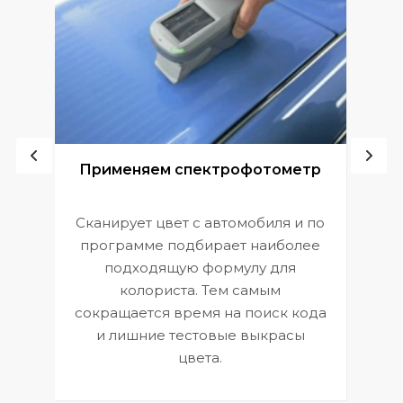
ой
Применяем спектрофотометр
Сканирует цвет с автомобиля и по
П
программе подбирает наиболее
к
э
подходящую формулу для
 и
В
колориста. Тем самым
сокращается время на поиск кода
и лишние тестовые выкрасы
цвета.