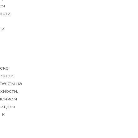
ся
асти
 и
ске
ентов
ефекты на
хности,
нением
ся для
 к