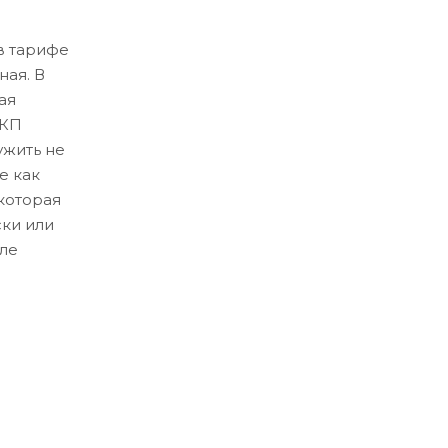
в тарифе
ная. В
ая
ЛКП
ужить не
е как
которая
ски или
ле