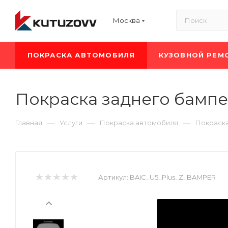
Москва
ПОКРАСКА АВТОМОБИЛЯ
КУЗОВНОЙ РЕМ
Покраска заднего бампе
—
—
—
Главная
Услуги
Покраска автомобиля
Покраска
Артикул:
BAIC_U5_Plus_Z_BAMPER