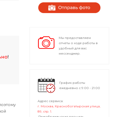
Мы предоставляем
отчеты о ходе работы в
удобный для вас
мессенджер.
ьно
!
График работы
ежедневно с 9:00 - 21:00
Адрес сервиса:
поэтому
г. Москва, Краснобогатырская улица,
ной
89, стр. 1.
Преображенская площадь