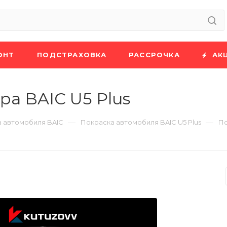
ОНТ
ПОДСТРАХОВКА
РАССРОЧКА
АК
ра BAIC U5 Plus
—
—
 автомобиля BAIC
Покраска автомобиля BAIC U5 Plus
По