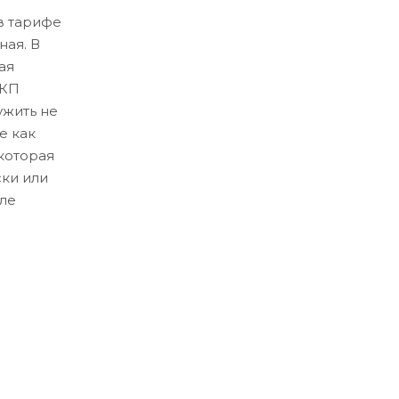
в тарифе
ная. В
ая
ЛКП
ужить не
е как
которая
ски или
ле