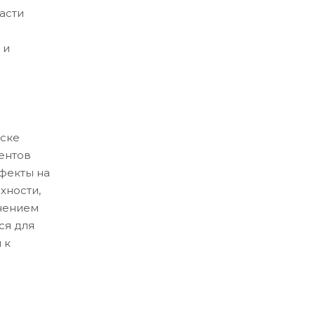
асти
 и
ске
ентов
ефекты на
хности,
нением
ся для
 к