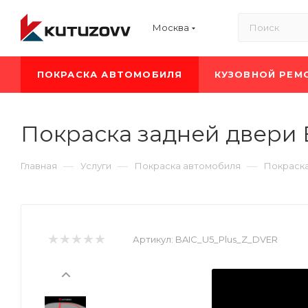
Москва
ПОКРАСКА АВТОМОБИЛЯ
КУЗОВНОЙ РЕМ
Покраска задней двери 
—
—
—
Главная
Услуги
Покраска автомобиля
Покраска
Артикул:
BAIC_U5_Plus_Z_DVER