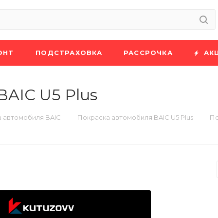
ОНТ
ПОДСТРАХОВКА
РАССРОЧКА
АК
BAIC U5 Plus
—
—
 автомобиля BAIC
Покраска автомобиля BAIC U5 Plus
По