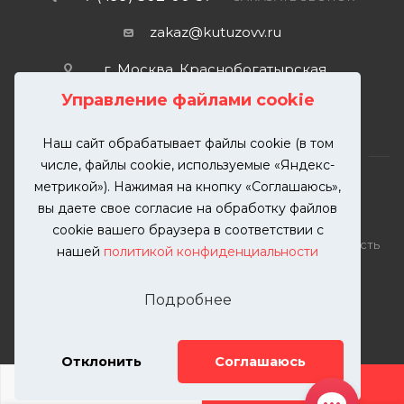
zakaz@kutuzovv.ru
г. Москва, Краснобогатырская
улица, 89, стр. 1.
Управление файлами cookie
Наш сайт обрабатывает файлы cookie (в том
числе, файлы cookie, используемые «Яндекс-
метрикой»). Нажимая на кнопку «Соглашаюсь»,
вы даете свое согласие на обработку файлов
2026 © KUTUZOVV | Кузовной ремонт и покраска
cookie вашего браузера в соответствии с
автомобилей. Вся информация на сайте – собственность
нашей
политикой конфиденциальности
ООО "КУТУЗОВВ"
Публикация информации с сайта KUTUZOVV.RU без
Подробнее
разрешения запрещена. Все права защищены.
Почта: zakaz@kutuzovv.ru
Телефон: 8(499)-302-00-57
Отклонить
Соглашаюсь
ДОБАВИТЬ УСЛУГУ