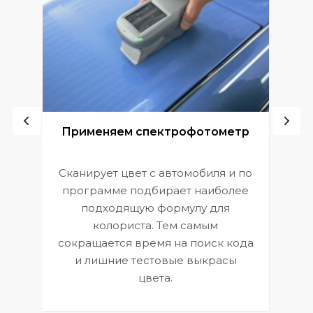
ой
Применяем спектрофотометр
Сканирует цвет с автомобиля и по
П
программе подбирает наиболее
к
э
подходящую формулу для
 и
В
колориста. Тем самым
сокращается время на поиск кода
и лишние тестовые выкрасы
цвета.