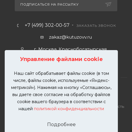
ПОДПИСАТЬСЯ НА РАССЫЛКУ
+7 (499) 302-00-57
ЗАКАЗАТЬ ЗВОНОК
zakaz@kutuzovv.ru
г. Москва, Краснобогатырская
улица, 89, стр. 1.
Управление файлами cookie
Наш сайт обрабатывает файлы cookie (в том
числе, файлы cookie, используемые «Яндекс-
метрикой»). Нажимая на кнопку «Соглашаюсь»,
вы даете свое согласие на обработку файлов
2026 © KUTUZOVV | Кузовной ремонт и покраска
cookie вашего браузера в соответствии с
автомобилей. Вся информация на сайте – собственность
нашей
политикой конфиденциальности
ООО "КУТУЗОВВ"
Публикация информации с сайта KUTUZOVV.RU без
Подробнее
разрешения запрещена. Все права защищены.