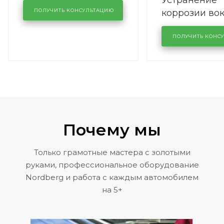
Устранение
производства в
коррозии во
кузовном сервисе
ПОЛУЧИТЬ КОНСУЛЬТАЦИЮ
лобового сте
KUTUZOVV
районе задн
ПОЛУЧИТЬ КОНС
Volkswagen 
Почему мы
Только грамотные мастера с золотыми
руками, профессиональное оборудование
Nordberg и работа с каждым автомобилем
на 5+