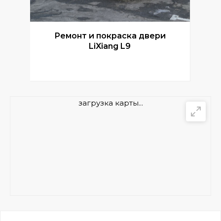
Ремонт и покраска двери
Р
LiXiang L9
загрузка карты...