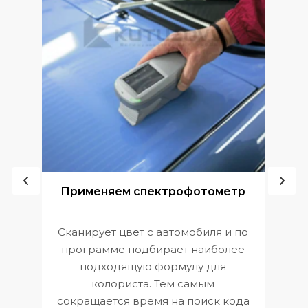
ой
Применяем спектрофотометр
Сканирует цвет с автомобиля и по
П
программе подбирает наиболее
к
э
подходящую формулу для
 и
В
колориста. Тем самым
сокращается время на поиск кода