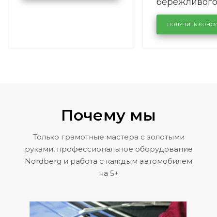
бережливог
производств
кузовном се
ПОЛУЧИТЬ КОНС
KUTUZOVV
Почему мы
Только грамотные мастера с золотыми
руками, профессиональное оборудование
Nordberg и работа с каждым автомобилем
на 5+