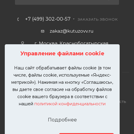
+7 (499) 302-00-57
ЗАКАЗАТЬ ЗВОНОК
zakaz@kutuzovv.ru
г. Москва, Краснобогатырская
улица, 89, стр. 1.
Управление файлами cookie
Наш сайт обрабатывает файлы cookie (в том
числе, файлы cookie, используемые «Яндекс-
метрикой»). Нажимая на кнопку «Соглашаюсь»,
вы даете свое согласие на обработку файлов
2026 © KUTUZOVV | Кузовной ремонт и покраска
cookie вашего браузера в соответствии с
автомобилей. Вся информация на сайте – собственность
нашей
политикой конфиденциальности
ООО "КУТУЗОВВ"
Публикация информации с сайта KUTUZOVV.RU без
Подробнее
разрешения запрещена. Все права защищены.
Почта: zakaz@kutuzovv.ru