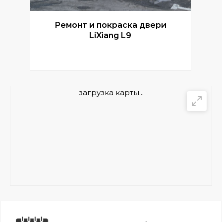
Ремонт и покраска двери
Р
LiXiang L9
загрузка карты...