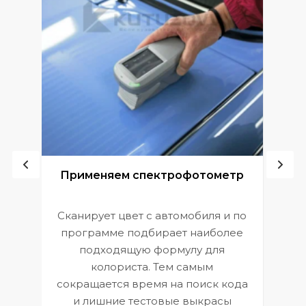
ой
Применяем спектрофотометр
Сканирует цвет с автомобиля и по
П
программе подбирает наиболее
к
э
подходящую формулу для
 и
В
колориста. Тем самым
сокращается время на поиск кода
и лишние тестовые выкрасы