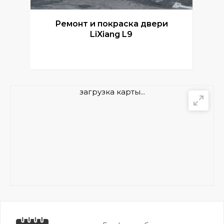
Ремонт и покраска двери
Р
LiXiang L9
загрузка карты...