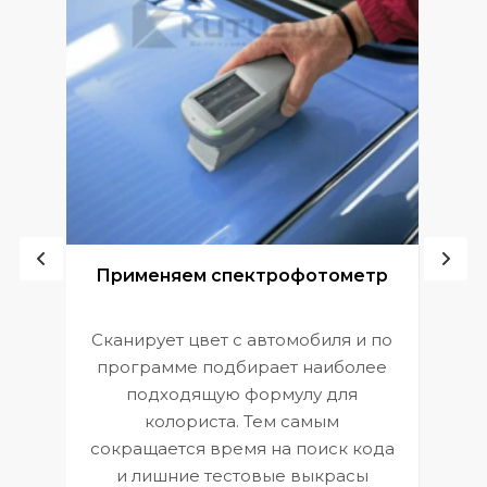
ой
Применяем спектрофотометр
Сканирует цвет с автомобиля и по
П
программе подбирает наиболее
к
э
подходящую формулу для
 и
В
колориста. Тем самым
сокращается время на поиск кода
и лишние тестовые выкрасы