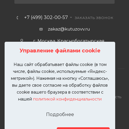
+7 (499) 302-00-57
ЗАКАЗАТЬ ЗВОНОК
zakaz@kutuzovv.ru
г. Москва, Краснобогатырская
улица, 89, стр. 1.
Управление файлами cookie
Наш сайт обрабатывает файлы cookie (в том
числе, файлы cookie, используемые «Яндекс-
метрикой»). Нажимая на кнопку «Соглашаюсь»,
вы даете свое согласие на обработку файлов
2026 © KUTUZOVV | Кузовной ремонт и покраска
cookie вашего браузера в соответствии с
автомобилей. Вся информация на сайте – собственность
нашей
политикой конфиденциальности
ООО "КУТУЗОВВ"
Публикация информации с сайта KUTUZOVV.RU без
Подробнее
разрешения запрещена. Все права защищены.
Почта: zakaz@kutuzovv.ru
Телефон: 8(499)-302-00-57