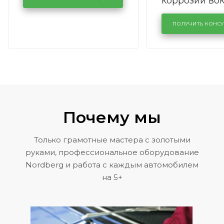
коррозии во
кузовном сервисе
лобового сте
KUTUZOVV
районе задн
ПОЛУЧИТЬ КОНС
Volkswagen 
Почему мы
Только грамотные мастера с золотыми
руками, профессиональное оборудование
Nordberg и работа с каждым автомобилем
на 5+