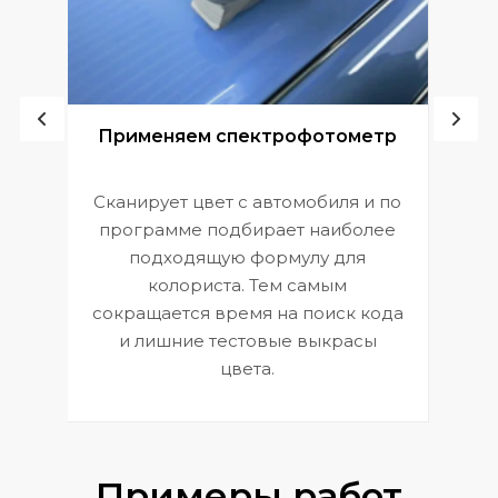
ой
Применяем спектрофотометр
Сканирует цвет с автомобиля и по
П
программе подбирает наиболее
к
э
подходящую формулу для
 и
В
колориста. Тем самым
сокращается время на поиск кода
и лишние тестовые выкрасы
цвета.
Примеры работ