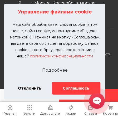
г. Москва, Краснобогатырская
улица, 89, стр. 1.
Управление файлами cookie
Наш сайт обрабатывает файлы cookie (в том
числе, файлы cookie, используемые «Яндекс-
метрикой»). Нажимая на кнопку «Соглашаюсь»,
вы даете свое согласие на обработку файлов
2026 © KUTUZOVV | Кузовной ремонт и покраска
cookie вашего браузера в соответствии с
автомобилей. Вся информация на сайте – собственность
нашей
политикой конфиденциальности
ООО "КУТУЗОВВ"
Публикация информации с сайта KUTUZOVV.RU без
Подробнее
разрешения запрещена. Все права защищены.
Почта: zakaz@kutuzovv.ru
Телефон: 8(499)-302-00-57
Отклонить
Соглашаюсь
ДОБАВИТЬ УСЛУГУ
Главная
Услуги
Доп. услуги
Акции
Отзывы
Корзина