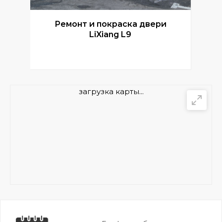
Ремонт и покраска двери
Р
LiXiang L9
загрузка карты...