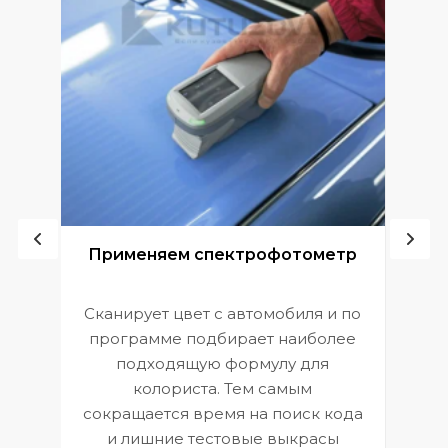
ой
Применяем спектрофотометр
Сканирует цвет с автомобиля и по
П
программе подбирает наиболее
к
э
подходящую формулу для
 и
В
колориста. Тем самым
сокращается время на поиск кода
и лишние тестовые выкрасы