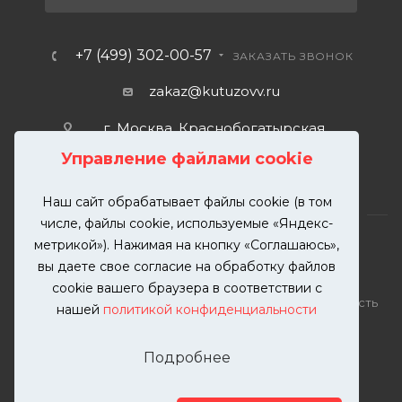
+7 (499) 302-00-57
ЗАКАЗАТЬ ЗВОНОК
zakaz@kutuzovv.ru
г. Москва, Краснобогатырская
улица, 89, стр. 1.
Управление файлами cookie
Наш сайт обрабатывает файлы cookie (в том
числе, файлы cookie, используемые «Яндекс-
метрикой»). Нажимая на кнопку «Соглашаюсь»,
вы даете свое согласие на обработку файлов
2026 © KUTUZOVV | Кузовной ремонт и покраска
cookie вашего браузера в соответствии с
автомобилей. Вся информация на сайте – собственность
нашей
политикой конфиденциальности
ООО "КУТУЗОВВ"
Публикация информации с сайта KUTUZOVV.RU без
Подробнее
разрешения запрещена. Все права защищены.
Почта: zakaz@kutuzovv.ru
Телефон: 8(499)-302-00-57