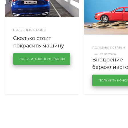
ПОЛЕЗНЫЕ СТАТЬИ
Сколько стоит
покрасить машину
ПОЛЕЗНЫЕ СТАТЬИ
полностью
—
12.01.2024
Внедрение
ПОЛУЧИТЬ КОНСУЛЬТАЦИЮ
бережливог
производств
кузовном се
ПОЛУЧИТЬ КОНС
KUTUZOVV