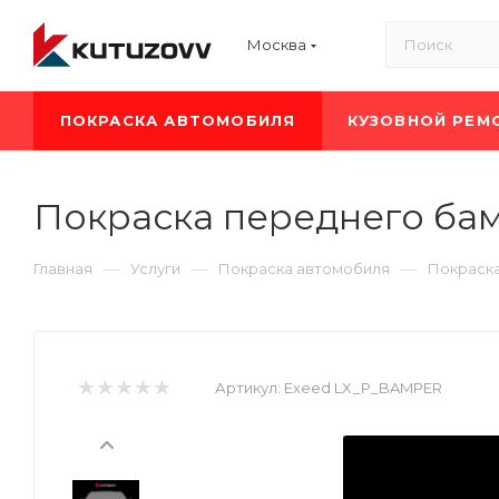
Москва
ПОКРАСКА АВТОМОБИЛЯ
КУЗОВНОЙ РЕМ
Покраска переднего бам
—
—
—
Главная
Услуги
Покраска автомобиля
Покраска
Артикул:
Exeed LX_P_BAMPER