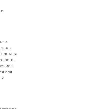
 и
ске
ентов
ефекты на
хности,
нением
ся для
 к
в тарифе