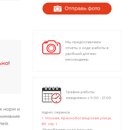
Мы предоставляем
отчеты о ходе работы в
удобный для вас
мессенджер.
ьно
!
График работы
ежедневно с 9:00 - 21:00
х норм и
Адрес сервиса:
внимание
г. Москва, Краснобогатырская улица,
лей.
89, стр. 1.
Преображенская площадь