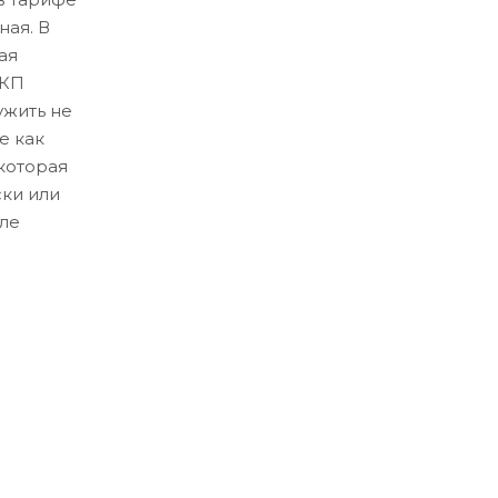
ная. В
ая
ЛКП
ужить не
е как
которая
ски или
ле