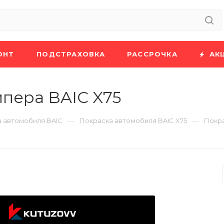
ОНТ
ПОДСТРАХОВКА
РАССРОЧКА
АК
пера BAIC X75
—
—
 автомобиля BAIC
Покраска автомобиля BAIC X75
Покра