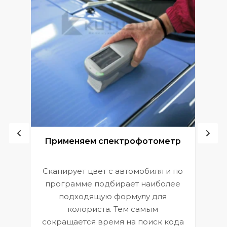
ой
Применяем спектрофотометр
Сканирует цвет с автомобиля и по
П
программе подбирает наиболее
к
э
подходящую формулу для
 и
В
колориста. Тем самым
сокращается время на поиск кода