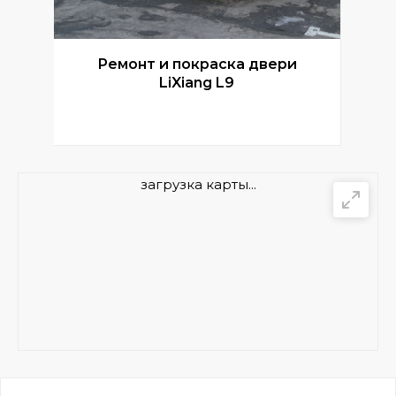
Ремонт и покраска двери
Р
LiXiang L9
загрузка карты...