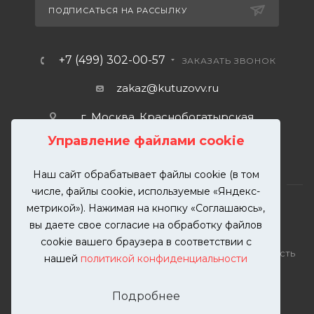
ПОДПИСАТЬСЯ НА РАССЫЛКУ
+7 (499) 302-00-57
ЗАКАЗАТЬ ЗВОНОК
zakaz@kutuzovv.ru
г. Москва, Краснобогатырская
улица, 89, стр. 1.
Управление файлами cookie
Наш сайт обрабатывает файлы cookie (в том
числе, файлы cookie, используемые «Яндекс-
метрикой»). Нажимая на кнопку «Соглашаюсь»,
вы даете свое согласие на обработку файлов
2026 © KUTUZOVV | Кузовной ремонт и покраска
cookie вашего браузера в соответствии с
автомобилей. Вся информация на сайте – собственность
нашей
политикой конфиденциальности
ООО "КУТУЗОВВ"
Публикация информации с сайта KUTUZOVV.RU без
Подробнее
разрешения запрещена. Все права защищены.