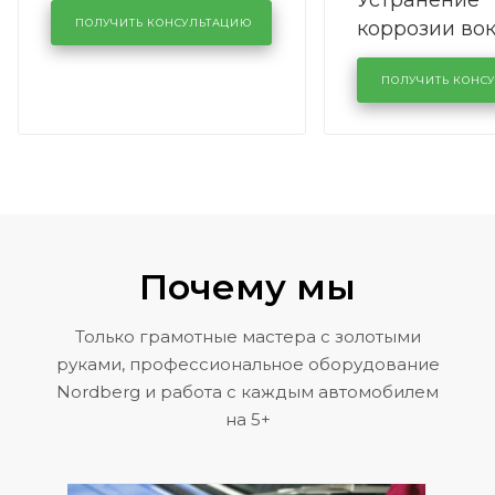
Устранение
производства в
коррозии во
кузовном сервисе
ПОЛУЧИТЬ КОНСУЛЬТАЦИЮ
лобового сте
KUTUZOVV
районе задн
ПОЛУЧИТЬ КОНС
Volkswagen 
Почему мы
Только грамотные мастера с золотыми
руками, профессиональное оборудование
Nordberg и работа с каждым автомобилем
на 5+