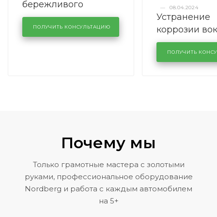
бережливого
—
08.04.2024
Устранение
производства в
коррозии во
кузовном сервисе
ПОЛУЧИТЬ КОНСУЛЬТАЦИЮ
лобового сте
KUTUZOVV
районе задн
ПОЛУЧИТЬ КОНС
Volkswagen 
Почему мы
Только грамотные мастера с золотыми
руками, профессиональное оборудование
Nordberg и работа с каждым автомобилем
на 5+