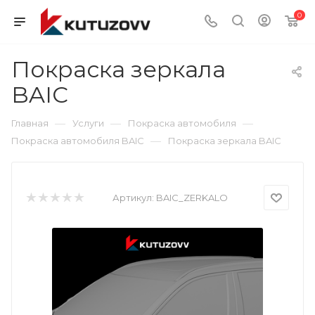
0
Покраска зеркала
BAIC
—
—
—
Главная
Услуги
Покраска автомобиля
—
Покраска автомобиля BAIC
Покраска зеркала BAIC
Артикул:
BAIC_ZERKALO