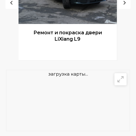
Ремонт и покраска двери
Р
LiXiang L9
загрузка карты...