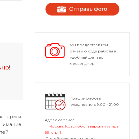
Мы предоставляем
отчеты о ходе работы в
удобный для вас
мессенджер.
ьно
!
График работы
ежедневно с 9:00 - 21:00
х норм и
Адрес сервиса:
внимание
г. Москва, Краснобогатырская улица,
лей.
89, стр. 1.
Преображенская площадь