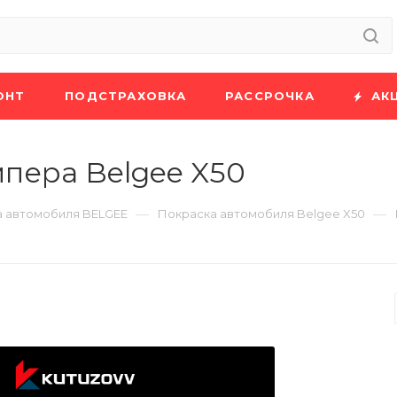
ОНТ
ПОДСТРАХОВКА
РАССРОЧКА
АК
пера Belgee X50
—
—
 автомобиля BELGEE
Покраска автомобиля Belgee X50