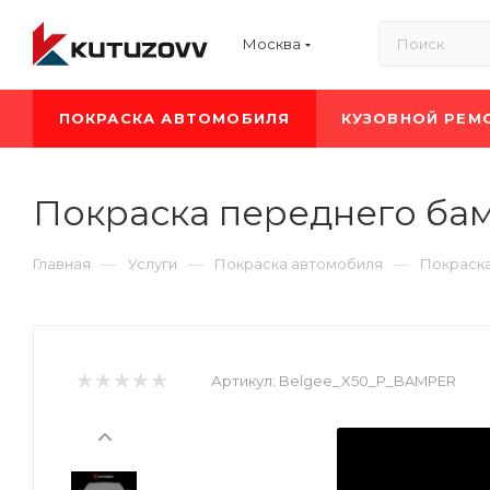
Москва
ПОКРАСКА АВТОМОБИЛЯ
КУЗОВНОЙ РЕМ
Покраска переднего бам
—
—
—
Главная
Услуги
Покраска автомобиля
Покраска
Артикул:
Belgee_X50_P_BAMPER