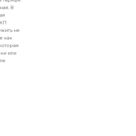
ная. В
ая
ЛКП
ужить не
е как
которая
ски или
ле