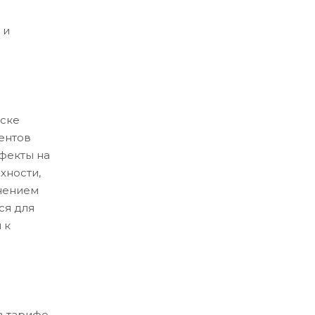
 и
ске
ентов
ефекты на
хности,
нением
ся для
 к
в тарифе