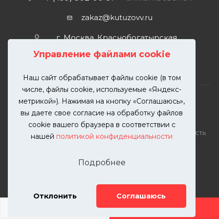
zakaz@kutuzovv.ru
г. Москва, Краснобогатырская
улица, 89, стр. 1.
Управление файлами cookie
Наш сайт обрабатывает файлы cookie (в том
числе, файлы cookie, используемые «Яндекс-
метрикой»). Нажимая на кнопку «Соглашаюсь»,
вы даете свое согласие на обработку файлов
2026 © KUTUZOVV | Кузовной ремонт и покраска
cookie вашего браузера в соответствии с
автомобилей. Вся информация на сайте – собственность
нашей
политикой конфиденциальности
ООО "КУТУЗОВВ"
Публикация информации с сайта KUTUZOVV.RU без
Подробнее
разрешения запрещена. Все права защищены.
Почта: zakaz@kutuzovv.ru
Телефон: 8(499)-302-00-57
Отклонить
Соглашаюсь
ДОБАВИТЬ УСЛУГУ