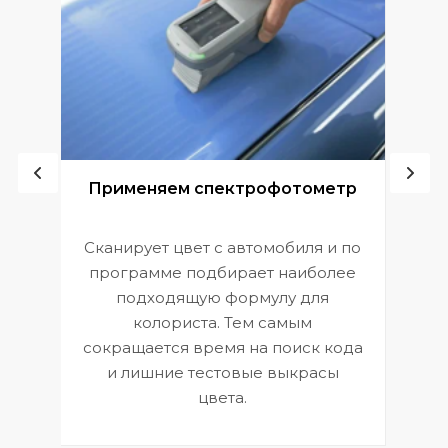
ой
Применяем спектрофотометр
Сканирует цвет с автомобиля и по
П
программе подбирает наиболее
к
э
подходящую формулу для
 и
В
колориста. Тем самым
сокращается время на поиск кода
и лишние тестовые выкрасы
цвета.