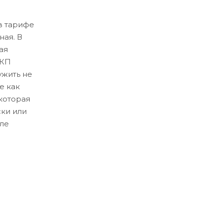
в тарифе
ная. В
ая
ЛКП
ужить не
е как
которая
ски или
ле