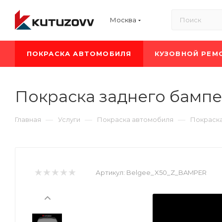
Москва
ПОКРАСКА АВТОМОБИЛЯ
КУЗОВНОЙ РЕМ
Покраска заднего бампе
—
—
—
Главная
Услуги
Покраска автомобиля
Покраска
Артикул:
Belgee_X50_Z_BAMPER