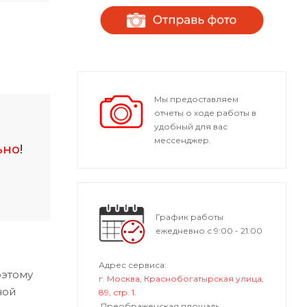
Мы предоставляем
отчеты о ходе работы в
удобный для вас
мессенджер.
ьно
!
График работы
ежедневно с 9:00 - 21:00
Адрес сервиса:
оэтому
г. Москва, Краснобогатырская улица,
ной
89, стр. 1.
Преображенская площадь