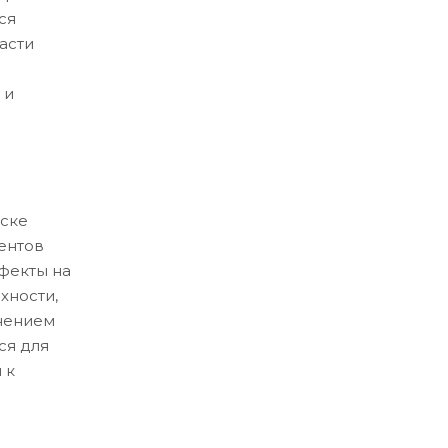
ся
асти
 и
ске
ентов
ефекты на
хности,
нением
ся для
 к