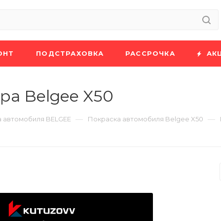
ОНТ
ПОДСТРАХОВКА
РАССРОЧКА
АК
ра Belgee X50
—
—
 автомобиля BELGEE
Покраска автомобиля Belgee X50