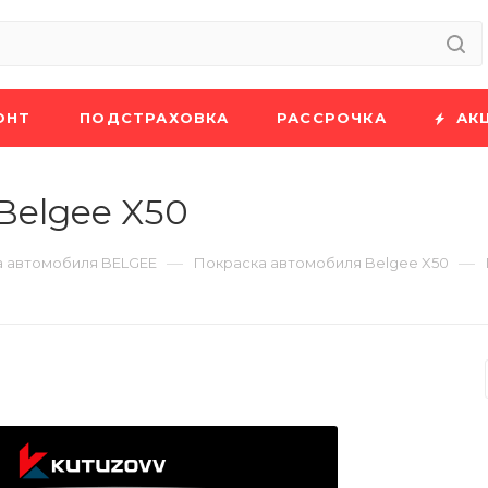
ОНТ
ПОДСТРАХОВКА
РАССРОЧКА
АК
Belgee X50
—
—
 автомобиля BELGEE
Покраска автомобиля Belgee X50