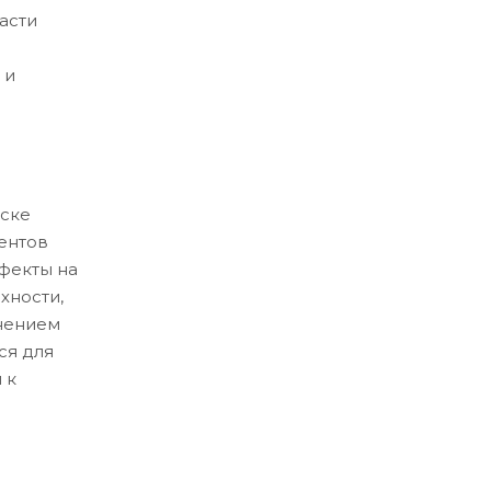
асти
 и
ске
ентов
ефекты на
хности,
нением
ся для
 к