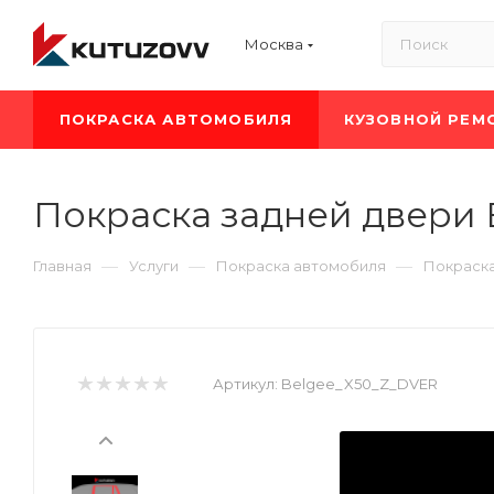
Москва
ПОКРАСКА АВТОМОБИЛЯ
КУЗОВНОЙ РЕМ
Покраска задней двери 
—
—
—
Главная
Услуги
Покраска автомобиля
Покраска
Артикул:
Belgee_X50_Z_DVER