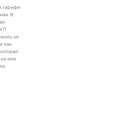
в тарифе
ная. В
ая
ЛКП
ужить не
е как
которая
ски или
ле