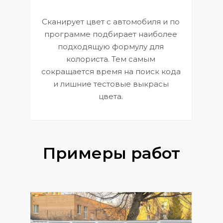
Сканирует цвет с автомобиля и по
П
программе подбирает наиболее
к
э
подходящую формулу для
 и
В
колориста. Тем самым
сокращается время на поиск кода
и лишние тестовые выкрасы
цвета.
Примеры работ