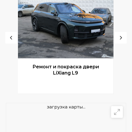
Ремонт и покраска двери
Р
LiXiang L9
загрузка карты...