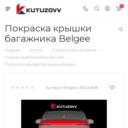
0
Покраска крышки
багажника Belgee
—
—
—
Главная
Услуги
Покраска автомобиля
—
Покраска автомобиля BELGEE
Покраска крышки багажника Belgee
Артикул:
Belgee_BAGAJNIK