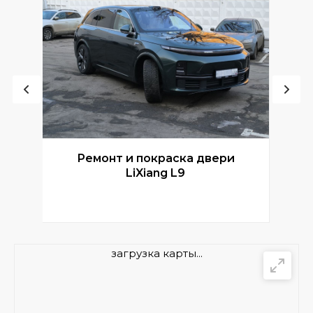
Ремонт и покраска двери
Р
LiXiang L9
загрузка карты...