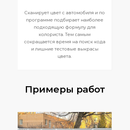
Сканирует цвет с автомобиля и по
П
программе подбирает наиболее
к
э
подходящую формулу для
 и
В
колориста. Тем самым
сокращается время на поиск кода
и лишние тестовые выкрасы
цвета.
Примеры работ