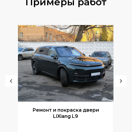
Примеры работ
Ремонт и покраска двери
Р
LiXiang L9