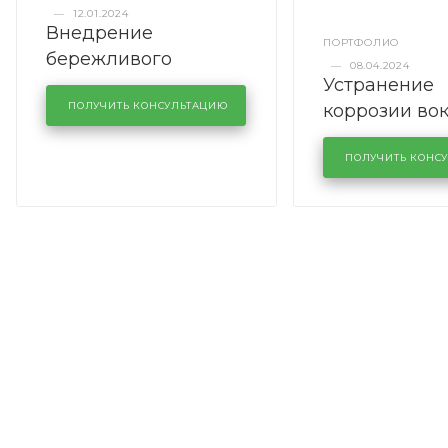
—
12.01.2024
Внедрение
ПОРТФОЛИО
бережливого
—
08.04.2024
Устранение
производства в
коррозии во
кузовном сервисе
ПОЛУЧИТЬ КОНСУЛЬТАЦИЮ
лобового сте
KUTUZOVV
районе задн
ПОЛУЧИТЬ КОНС
Volkswagen 