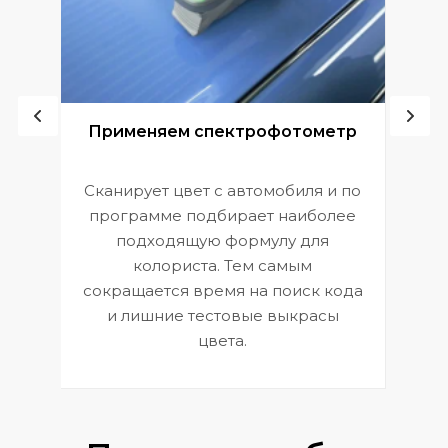
ой
Применяем спектрофотометр
Сканирует цвет с автомобиля и по
П
программе подбирает наиболее
к
э
подходящую формулу для
 и
В
колориста. Тем самым
сокращается время на поиск кода
и лишние тестовые выкрасы
цвета.