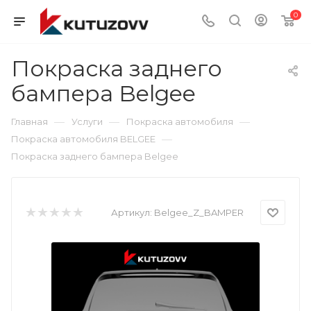
0
Покраска заднего
бампера Belgee
—
—
—
Главная
Услуги
Покраска автомобиля
—
Покраска автомобиля BELGEE
Покраска заднего бампера Belgee
Артикул:
Belgee_Z_BAMPER