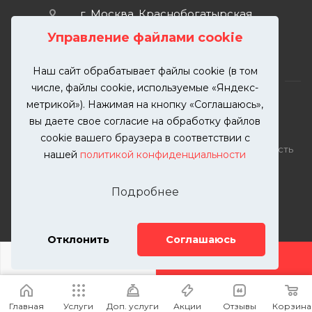
г. Москва, Краснобогатырская
улица, 89, стр. 1.
Управление файлами cookie
Наш сайт обрабатывает файлы cookie (в том
числе, файлы cookie, используемые «Яндекс-
метрикой»). Нажимая на кнопку «Соглашаюсь»,
вы даете свое согласие на обработку файлов
2026 © KUTUZOVV | Кузовной ремонт и покраска
cookie вашего браузера в соответствии с
автомобилей. Вся информация на сайте – собственность
нашей
политикой конфиденциальности
ООО "КУТУЗОВВ"
Публикация информации с сайта KUTUZOVV.RU без
Подробнее
разрешения запрещена. Все права защищены.
Почта: zakaz@kutuzovv.ru
Телефон: 8(499)-302-00-57
Отклонить
Соглашаюсь
ДОБАВИТЬ УСЛУГУ
Главная
Услуги
Доп. услуги
Акции
Отзывы
Корзина