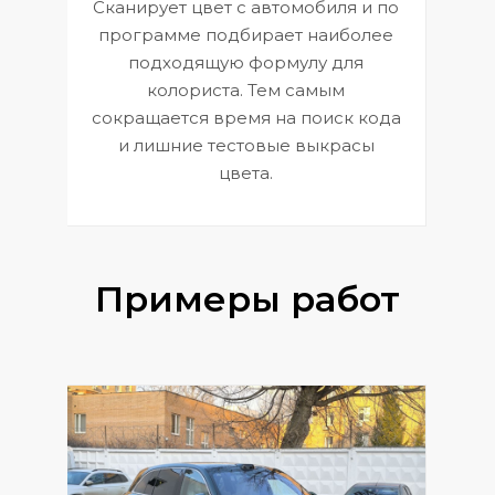
Сканирует цвет с автомобиля и по
П
программе подбирает наиболее
к
э
подходящую формулу для
 и
В
колориста. Тем самым
сокращается время на поиск кода
и лишние тестовые выкрасы
цвета.
Примеры работ