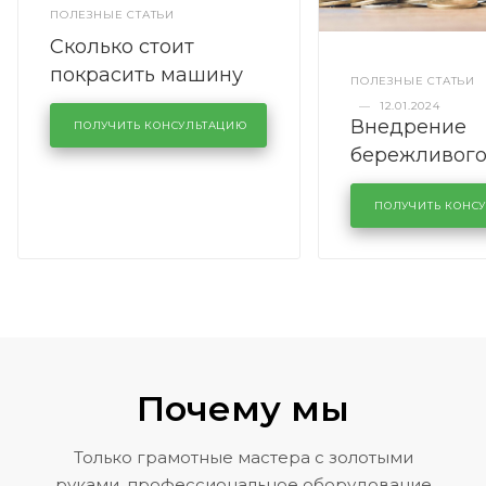
ПОЛЕЗНЫЕ СТАТЬИ
Сколько стоит
покрасить машину
ПОЛЕЗНЫЕ СТАТЬИ
полностью
—
12.01.2024
Внедрение
ПОЛУЧИТЬ КОНСУЛЬТАЦИЮ
бережливог
производств
кузовном се
ПОЛУЧИТЬ КОНС
KUTUZOVV
Почему мы
Только грамотные мастера с золотыми
руками, профессиональное оборудование