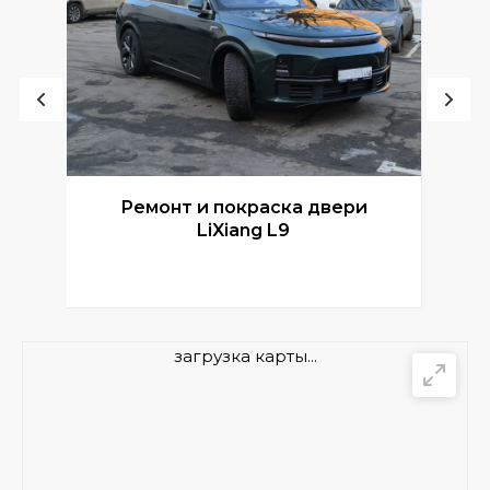
Ремонт и покраска двери
Р
LiXiang L9
загрузка карты...