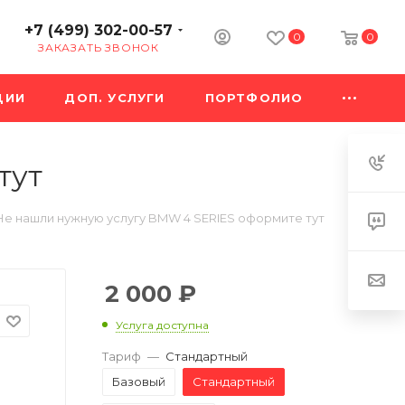
+7 (499) 302-00-57
0
0
ЗАКАЗАТЬ ЗВОНОК
ЦИИ
ДОП. УСЛУГИ
ПОРТФОЛИО
тут
Не нашли нужную услугу BMW 4 SERIES оформите тут
2 000
₽
Услуга доступна
Тариф
—
Стандартный
Базовый
Стандартный