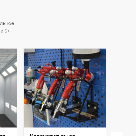
альное
а 5+