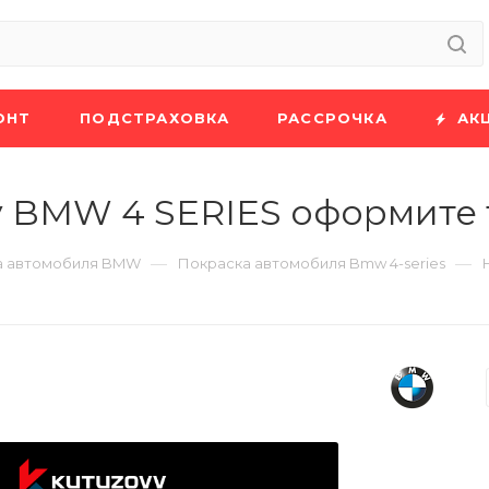
ОНТ
ПОДСТРАХОВКА
РАССРОЧКА
АК
у BMW 4 SERIES оформите 
—
—
а автомобиля BMW
Покраска автомобиля Bmw 4-series