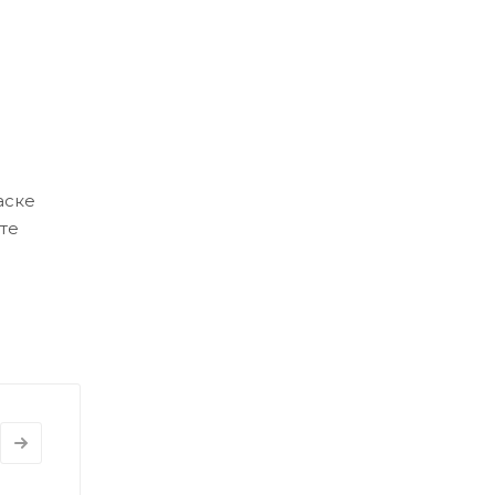
аске
те