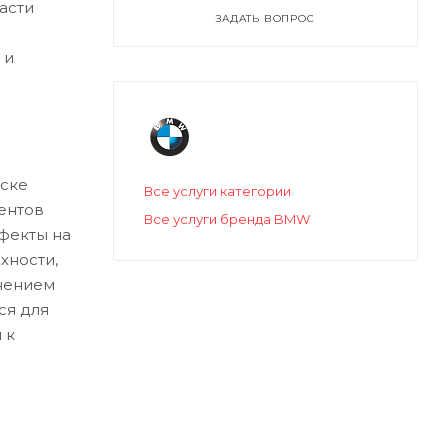
асти
ЗАДАТЬ ВОПРОС
 и
ске
Все услуги категории
ентов
Все услуги бренда BMW
ефекты на
хности,
нением
ся для
 к