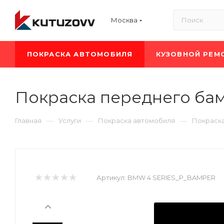
Москва
ПОКРАСКА АВТОМОБИЛЯ
КУЗОВНОЙ РЕМ
Покраска переднего ба
—
—
—
Главная
Услуги
Покраска автомобиля
Покраск
Артикул:
BMW 4 SERIES_P_BAMPER