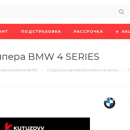
ОНТ
ПОДСТРАХОВКА
РАССРОЧКА
АК
мпера BMW 4 SERIES
—
—
а автомобиля BMW
Покраска автомобиля Bmw 4-series