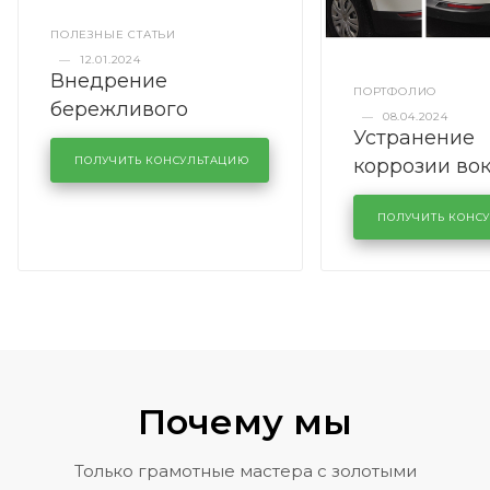
ПОЛЕЗНЫЕ СТАТЬИ
—
12.01.2024
Внедрение
ПОРТФОЛИО
бережливого
—
08.04.2024
Устранение
производства в
коррозии во
кузовном сервисе
ПОЛУЧИТЬ КОНСУЛЬТАЦИЮ
лобового сте
KUTUZOVV
районе задн
ПОЛУЧИТЬ КОНС
Volkswagen 
Почему мы
Только грамотные мастера с золотыми