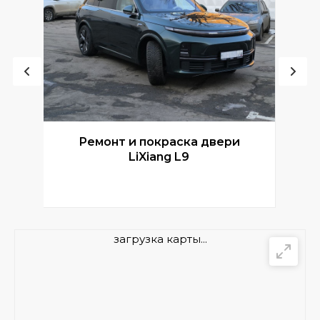
Ремонт и покраска двери
Р
LiXiang L9
загрузка карты...