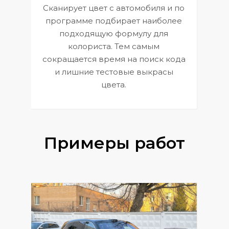
Сканирует цвет с автомобиля и по
П
программе подбирает наиболее
к
э
подходящую формулу для
 и
В
колориста. Тем самым
сокращается время на поиск кода
и лишние тестовые выкрасы
цвета.
Примеры работ