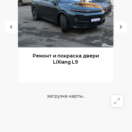
Ремонт и покраска двери
Р
LiXiang L9
загрузка карты...