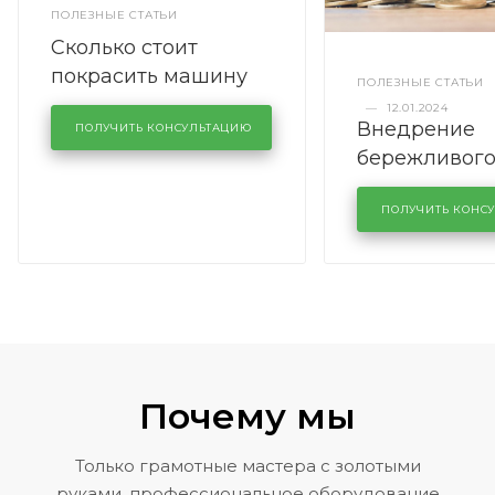
ПОЛЕЗНЫЕ СТАТЬИ
Сколько стоит
покрасить машину
ПОЛЕЗНЫЕ СТАТЬИ
полностью
—
12.01.2024
Внедрение
ПОЛУЧИТЬ КОНСУЛЬТАЦИЮ
бережливог
производств
кузовном се
ПОЛУЧИТЬ КОНС
KUTUZOVV
Почему мы
Только грамотные мастера с золотыми
руками, профессиональное оборудование