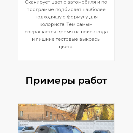
Сканирует цвет с автомобиля и по
П
программе подбирает наиболее
к
э
подходящую формулу для
 и
В
колориста. Тем самым
сокращается время на поиск кода
и лишние тестовые выкрасы
цвета.
Примеры работ