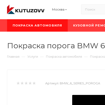
Москва
ПОКРАСКА АВТОМОБИЛЯ
КУЗОВНОЙ РЕМ
Покраска порога BMW 6
—
—
—
Главная
Услуги
Покраска автомобиля
Покраск
Артикул:
BMW_6_SERIES_POROGA