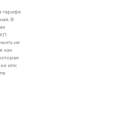
в тарифе
ная. В
ая
ЛКП
ужить не
е как
которая
ски или
ле