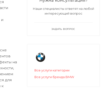
Нужна консультация?
ся
асти
Наши специалисты ответят на любой
интересующий вопрос
 и
ЗАДАТЬ ВОПРОС
ске
ентов
ефекты на
хности,
Все услуги категории
нением
Все услуги бренда BMW
ся для
 к