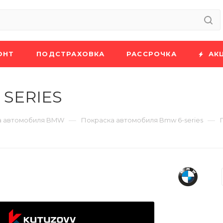
ОНТ
ПОДСТРАХОВКА
РАССРОЧКА
АК
 SERIES
—
—
а автомобиля BMW
Покраска автомобиля Bmw 6-series