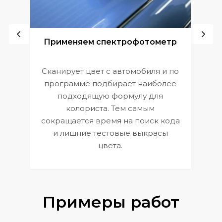
ой
Применяем спектрофотометр
Сканирует цвет с автомобиля и по
П
программе подбирает наиболее
к
э
подходящую формулу для
 и
В
колориста. Тем самым
сокращается время на поиск кода
и лишние тестовые выкрасы
цвета.
Примеры работ