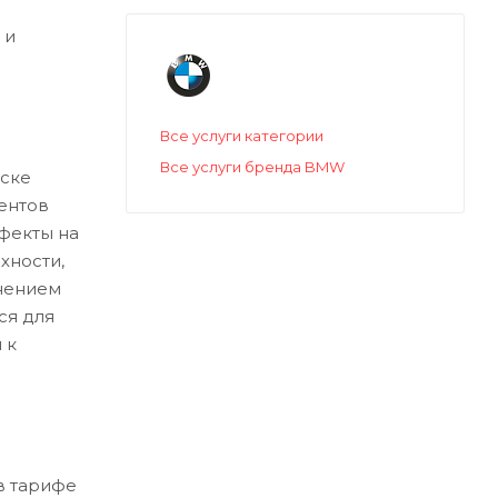
 и
Все услуги категории
Все услуги бренда BMW
ске
ентов
ефекты на
хности,
нением
ся для
 к
в тарифе