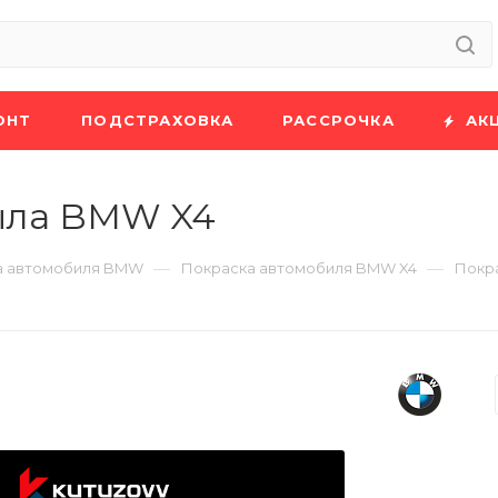
ОНТ
ПОДСТРАХОВКА
РАССРОЧКА
АК
ыла BMW X4
—
—
а автомобиля BMW
Покраска автомобиля BMW X4
Покр