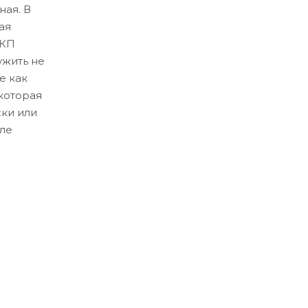
ная. В
ая
ЛКП
ужить не
е как
которая
ски или
ле