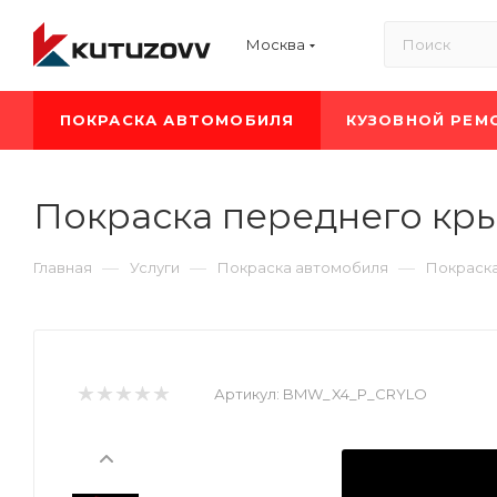
Москва
ПОКРАСКА АВТОМОБИЛЯ
КУЗОВНОЙ РЕМ
Покраска переднего кр
—
—
—
Главная
Услуги
Покраска автомобиля
Покраск
Артикул:
BMW_X4_P_CRYLO