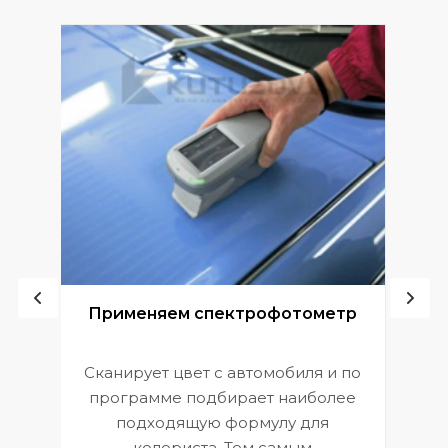
ой
Применяем спектрофотометр
Сканирует цвет с автомобиля и по
П
программе подбирает наиболее
к
э
подходящую формулу для
 и
В
колориста. Тем самым