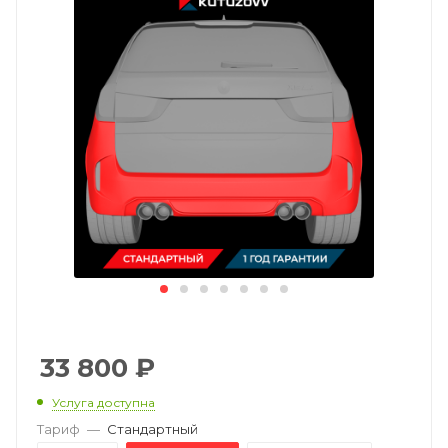
33 800
₽
Услуга доступна
Тариф
—
Стандартный