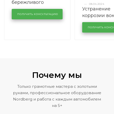
бережливого
—
08.04.2024
Устранение
производства в
коррозии во
кузовном сервисе
ПОЛУЧИТЬ КОНСУЛЬТАЦИЮ
лобового сте
KUTUZOVV
районе задн
ПОЛУЧИТЬ КОНС
Volkswagen 
Почему мы
Только грамотные мастера с золотыми
руками, профессиональное оборудование
Nordberg и работа с каждым автомобилем
на 5+