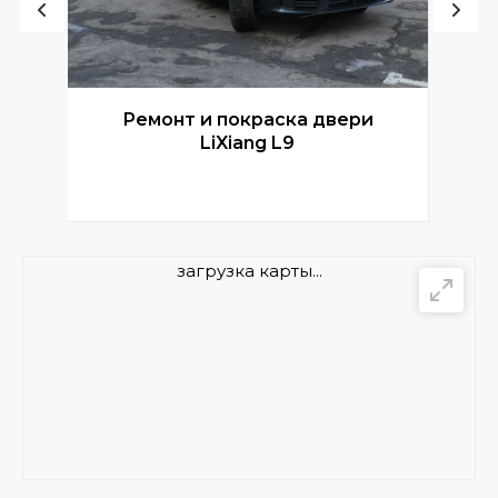
Ремонт и покраска двери
Р
LiXiang L9
загрузка карты...