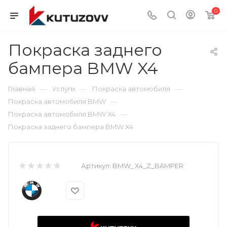
0
Покраска заднего
бампера BMW X4
—
—
—
Главная
Услуги
Покраска автомобиля
—
Покраска автомобиля BMW
—
Покраска автомобиля BMW X4
Покраска заднего бампера BMW X4
Артикул:
BMW_X4_Z_BAMPER