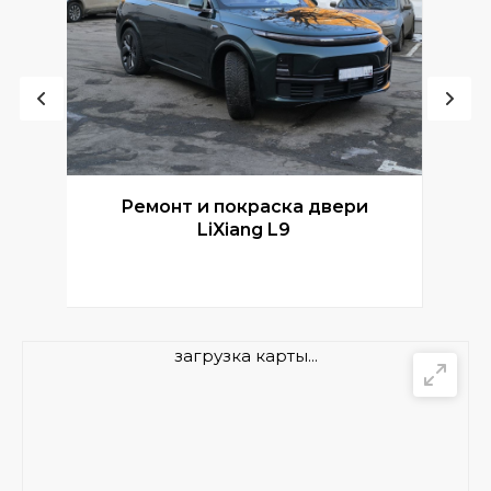
Ремонт и покраска двери
Р
LiXiang L9
загрузка карты...