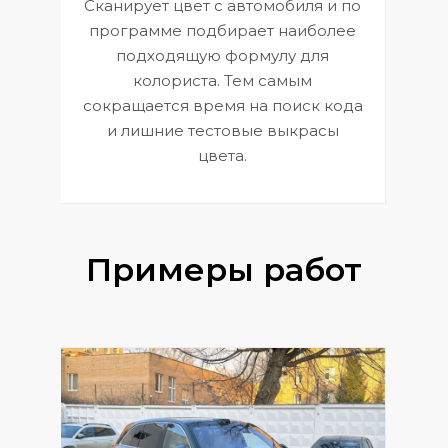
Сканирует цвет с автомобиля и по
П
программе подбирает наиболее
к
э
подходящую формулу для
 и
В
колориста. Тем самым
сокращается время на поиск кода
и лишние тестовые выкрасы
цвета.
Примеры работ