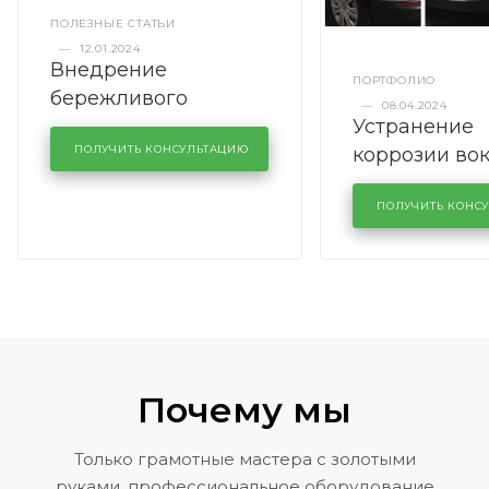
ПОЛЕЗНЫЕ СТАТЬИ
—
12.01.2024
Внедрение
ПОРТФОЛИО
бережливого
—
08.04.2024
Устранение
производства в
коррозии во
кузовном сервисе
ПОЛУЧИТЬ КОНСУЛЬТАЦИЮ
лобового сте
KUTUZOVV
районе задн
ПОЛУЧИТЬ КОНС
Volkswagen 
Почему мы
Только грамотные мастера с золотыми
руками, профессиональное оборудование