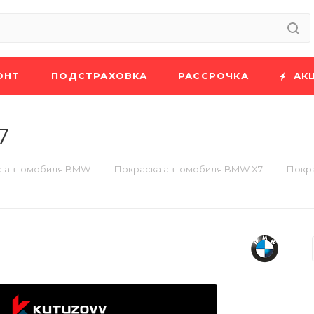
ОНТ
ПОДСТРАХОВКА
РАССРОЧКА
АК
7
—
—
а автомобиля BMW
Покраска автомобиля BMW X7
Покр