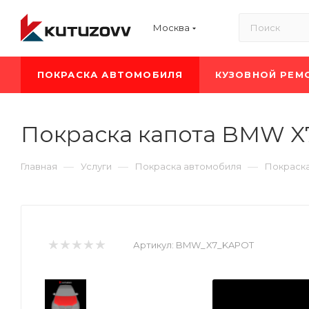
Москва
ПОКРАСКА АВТОМОБИЛЯ
КУЗОВНОЙ РЕМ
Покраска капота BMW X
—
—
—
Главная
Услуги
Покраска автомобиля
Покраск
Артикул:
BMW_X7_KAPOT