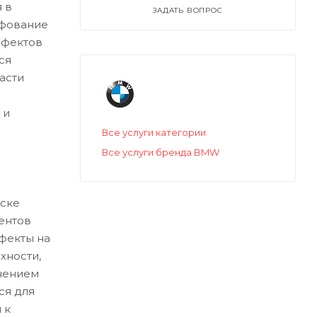
 в
ЗАДАТЬ ВОПРОС
ифование
ефектов
ся
асти
 и
Все услуги категории
Все услуги бренда BMW
ске
ентов
ефекты на
хности,
нением
ся для
 к