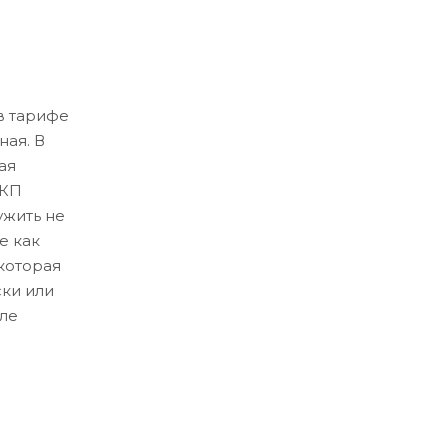
в тарифе
ная. В
ая
ЛКП
ужить не
е как
которая
ски или
ле