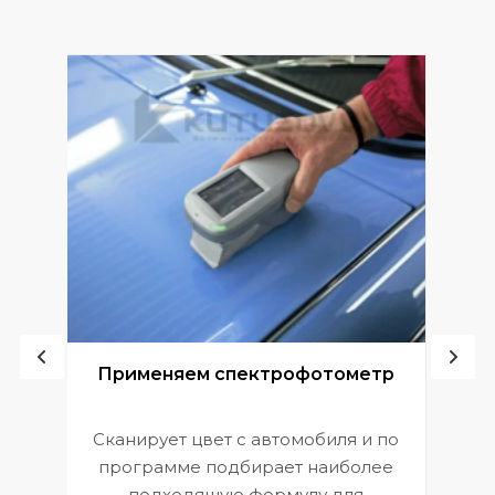
ой
Применяем спектрофотометр
Сканирует цвет с автомобиля и по
П
программе подбирает наиболее
к
э
подходящую формулу для