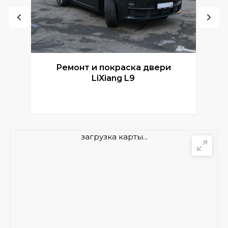
Ремонт и покраска двери
Р
LiXiang L9
загрузка карты...