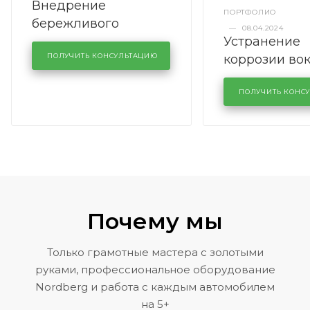
Внедрение
ПОРТФОЛИО
бережливого
—
08.04.2024
Устранение
производства в
коррозии во
кузовном сервисе
ПОЛУЧИТЬ КОНСУЛЬТАЦИЮ
лобового сте
KUTUZOVV
районе задн
ПОЛУЧИТЬ КОНС
Volkswagen 
Почему мы
Только грамотные мастера с золотыми
руками, профессиональное оборудование
Nordberg и работа с каждым автомобилем
на 5+