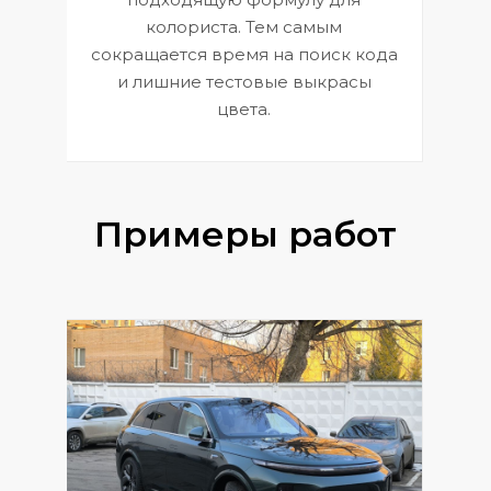
 и
В
колориста. Тем самым
сокращается время на поиск кода
и лишние тестовые выкрасы
цвета.
Примеры работ